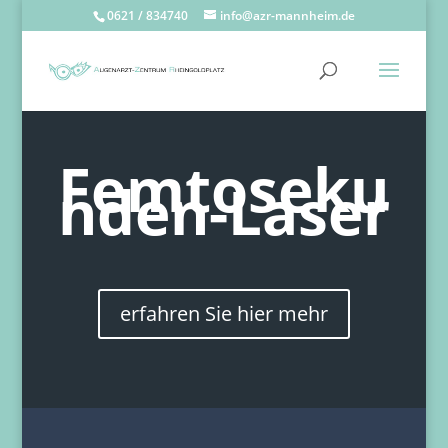
0621 / 834740
info@azr-mannheim.de
Femtoseku
nden-Laser
erfahren Sie hier mehr